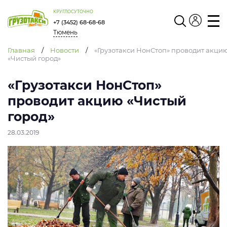
КРУГЛОСУТОЧНО
+7 (3452) 68-68-68
Тюмень
Личный
кабинет
Главная
/
Новости
/
«Грузотакси НонСтоп» проводит акци
«Чистый город»
«Грузотакси НонСтоп»
проводит акцию «Чистый
город»
28.03.2019