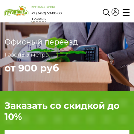
КРУГЛОСУТОЧНО
+7 (3452) 50-00-00
Тюмень
Личный
кабинет
Офисный переезд
Газель 3 метра
от 900 руб
Заказать со скидкой до
10
%