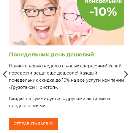
понедельник
-10%
Понедельник день дешевый
Хо
сэ
Начните новую неделю с новых свершений! Успей
Вос
перевезти вещи еще дешевле! Каждый
понедельник скидка до 10% на все услуги компании
«Грузотакси Нонстоп».
ей
ей
Скидка не суммируется с другими акциями и
предложениями.
Ски
пре
о
* Д
ОТПРАВИТЬ ЗАЯВКУ
тар