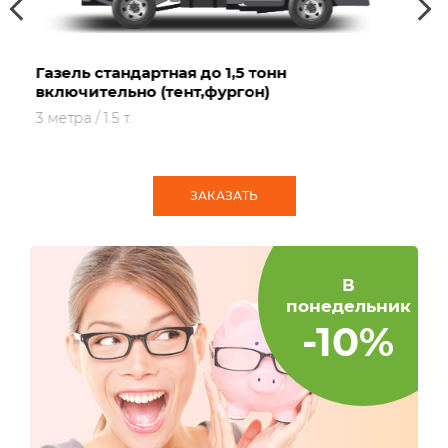
Личное: Газель термо/фургон 3 метра, г/
п 1,5т.
3 метра / 1.5 т.
ЗАКАЗАТЬ
В
понедельник
-10%