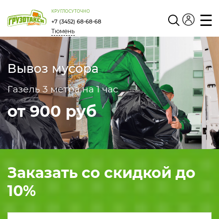
КРУГЛОСУТОЧНО
+7 (3452) 68-68-68
Тюмень
Личный
кабинет
Вывоз мусора
Газель 3 метра на 1 час
от 900 руб
Заказать со скидкой до
10
%