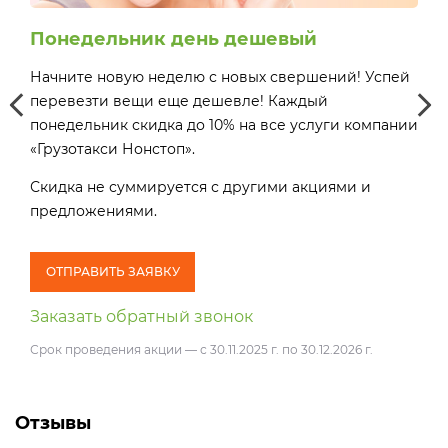
Понедельник день дешевый
Сч
Начните новую неделю с новых свершений! Успей
Деш
0 до
перевезти вещи еще дешевле! Каждый
поне
ми и
понедельник скидка до 10% на все услуги компании
16:
«Грузотакси Нонстоп».
пре
Скидка не суммируется с другими акциями и
предложениями.
О
Зак
ОТПРАВИТЬ ЗАЯВКУ
Заказать обратный звонок
Срок проведения акции — с 30.11.2025 г. по 30.12.2026 г.
Отзывы