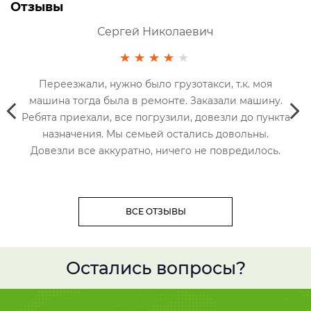
Отзывы
Оксана
 т.к. моя
Заказывала сегодня, все очень понравилось
али машину.
девочка оператор все доступно рассказала
ли до пункта
объяснила. Поняла из чего складывается сумм
овольны.
грузоперевозку. Машина приехала в быстро, 
овредилось.
погрузили, довезли и выгрузили. Ни каки
нареканий к перевозке у меня нет. Очень
приветливый и вежливый водитель. Буду
советовать это такси! Огромное спасибо!
ВСЕ ОТЗЫВЫ
Остались вопросы?