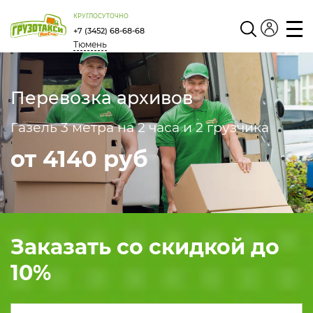
КРУГЛОСУТОЧНО
+7 (3452) 68-68-68
Тюмень
Личный
кабинет
Перевозка архивов
Газель 3 метра на 2 часа и 2 грузчика
от 4140 руб
Заказать со скидкой до
10
%