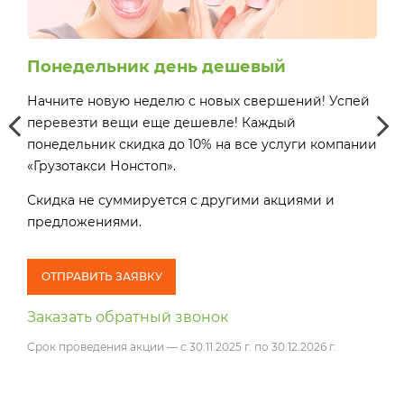
Понедельник день дешевый
Сч
Начните новую неделю с новых свершений! Успей
Деш
перевезти вещи еще дешевле! Каждый
поне
понедельник скидка до 10% на все услуги компании
16:
«Грузотакси Нонстоп».
пре
ей
ей
Скидка не суммируется с другими акциями и
предложениями.
О
Зак
о
ОТПРАВИТЬ ЗАЯВКУ
Заказать обратный звонок
Срок проведения акции — с 30.11.2025 г. по 30.12.2026 г.