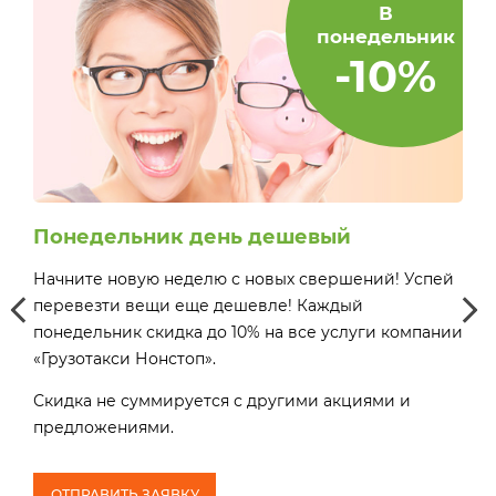
В
понедельник
-10%
Понедельник день дешевый
Сч
Начните новую неделю с новых свершений! Успей
Деш
0 до
перевезти вещи еще дешевле! Каждый
поне
ми и
понедельник скидка до 10% на все услуги компании
16:
«Грузотакси Нонстоп».
пре
Скидка не суммируется с другими акциями и
предложениями.
О
Зак
ОТПРАВИТЬ ЗАЯВКУ