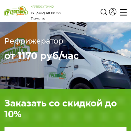
КРУГЛОСУТОЧНО
+7 (3452) 68-68-68
Тюмень
Личный
кабинет
Рефрижератор
от 1170 руб/час
Заказать со скидкой до
10
%