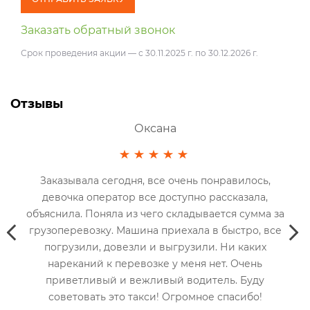
Заказать обратный звонок
Срок проведения акции — с 30.11.2025 г. по 30.12.2026 г.
Отзывы
Александр Миронов
сь,
При переезде заказывали это грузотакси и
ла,
остались довольны. Приехали в назначенное
п
мма за
время. Водитель и два грузчика. Парни молодые,
, все
худые, но сильные. Быстро сделали свою работу.
их
При переезде ничего не пропало, не сломалось.
нь
Рекомендую всем!
ду
о!